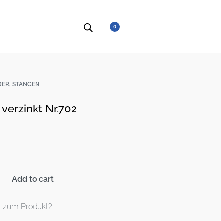
0
DER, STANGEN
verzinkt Nr.702
Add to cart
n zum Produkt?