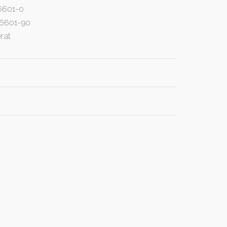
46601-0
 46601-90
r.at