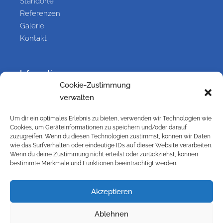
Standorte
Referenzen
Galerie
Kontakt
Information
Cookie-Zustimmung
Kontakt
verwalten
Impressum
Versandbedingungen
Um dir ein optimales Erlebnis zu bieten, verwenden wir Technologien wie
Cookies, um Geräteinformationen zu speichern und/oder darauf
Widerrufsbelehrung
zuzugreifen. Wenn du diesen Technologien zustimmst, können wir Daten
Cookie-Richtlinie (EU)
wie das Surfverhalten oder eindeutige IDs auf dieser Website verarbeiten.
Datenschutzbelehrung
Wenn du deine Zustimmung nicht erteilst oder zurückziehst, können
bestimmte Merkmale und Funktionen beeinträchtigt werden.
AGB
Galerie
Akzeptieren
Ablehnen