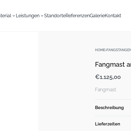
terial
Leistungen
Standorte
Referenzen
Galerie
Kontakt
HOME
›
FANGSTANGEN
Fangmast a
€
1.125,00
Fangmast
Beschreibung
Lieferzeiten