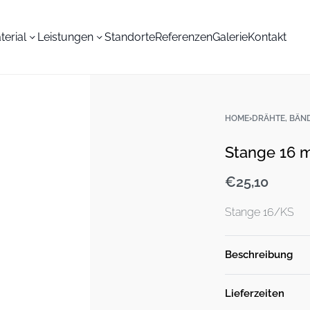
terial
Leistungen
Standorte
Referenzen
Galerie
Kontakt
HOME
›
DRÄHTE, BÄN
Stange 16 m
€
25,10
Stange 16/KS
Beschreibung
Lieferzeiten