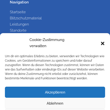
Navigation
Startseite
Blitzschutzmaterial
Leistungen
Standorte
Referenzen
Cookie-Zustimmung
Galerie
verwalten
Kontakt
Um dir ein optimales Erlebnis zu bieten, verwenden wir Technologien wie
Cookies, um Geräteinformationen zu speichern und/oder darauf
zuzugreifen. Wenn du diesen Technologien zustimmst, können wir Daten
Information
wie das Surfverhalten oder eindeutige IDs auf dieser Website verarbeiten.
Wenn du deine Zustimmung nicht erteilst oder zurückziehst, können
Kontakt
bestimmte Merkmale und Funktionen beeinträchtigt werden.
Impressum
Versandbedingungen
Akzeptieren
Widerrufsbelehrung
Cookie-Richtlinie (EU)
Ablehnen
Datenschutzbelehrung