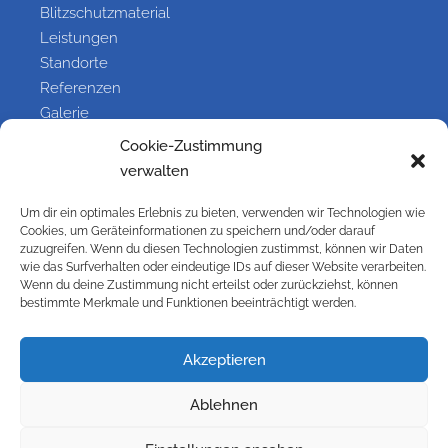
Blitzschutzmaterial
Leistungen
Standorte
Referenzen
Galerie
Kontakt
Cookie-Zustimmung
verwalten
Information
Um dir ein optimales Erlebnis zu bieten, verwenden wir Technologien wie
Cookies, um Geräteinformationen zu speichern und/oder darauf
Kontakt
zuzugreifen. Wenn du diesen Technologien zustimmst, können wir Daten
wie das Surfverhalten oder eindeutige IDs auf dieser Website verarbeiten.
Impressum
Wenn du deine Zustimmung nicht erteilst oder zurückziehst, können
Versandbedingungen
bestimmte Merkmale und Funktionen beeinträchtigt werden.
Widerrufsbelehrung
Cookie-Richtlinie (EU)
Akzeptieren
Datenschutzbelehrung
AGB
Ablehnen
Galerie