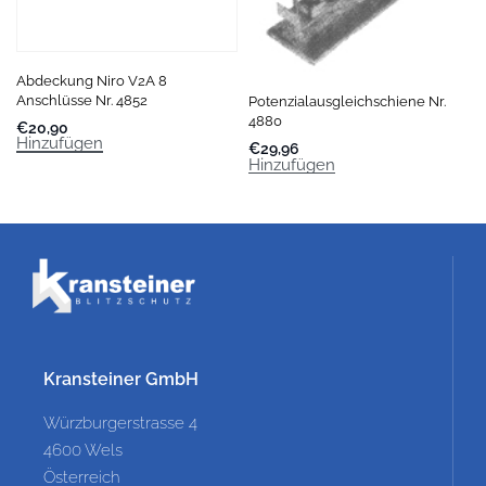
Abdeckung Niro V2A 8
Anschlüsse Nr. 4852
Potenzialausgleichschiene Nr.
4880
€
20,90
Hinzufügen
€
29,96
Hinzufügen
Kransteiner GmbH
Würzburgerstrasse 4
4600 Wels
Österreich