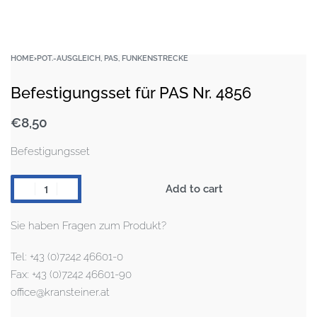
HOME
›
POT.-AUSGLEICH, PAS, FUNKENSTRECKE
Befestigungsset für PAS Nr. 4856
€
8,50
Befestigungsset
Add to cart
Sie haben Fragen zum Produkt?
Tel: +43 (0)7242 46601-0
Fax: +43 (0)7242 46601-90
office@kransteiner.at