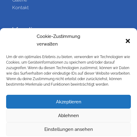
Galerie
Kontakt
Information
Cookie-Zustimmung
Kontakt
verwalten
Impressum
Versandbedingungen
Um dir ein optimales Erlebnis zu bieten, verwenden wir Technologien wie
Cookies, um Geräteinformationen zu speichern und/oder darauf
Widerrufsbelehrung
zuzugreifen. Wenn du diesen Technologien zustimmst, können wir Daten
Cookie-Richtlinie (EU)
wie das Surfverhalten oder eindeutige IDs auf dieser Website verarbeiten.
Wenn du deine Zustimmung nicht erteilst oder zurückziehst, können
Datenschutzbelehrung
bestimmte Merkmale und Funktionen beeinträchtigt werden.
AGB
Galerie
Akzeptieren
Ablehnen
© 2024 Kransteiner GmbH – Blitzschutzanlagen,
Einstellungen ansehen
Blitzschutzmaterial aus Österreich