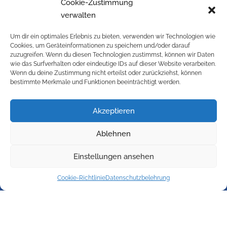
Cookie-Zustimmung
verwalten
Information
Um dir ein optimales Erlebnis zu bieten, verwenden wir Technologien wie
Kontakt
Cookies, um Geräteinformationen zu speichern und/oder darauf
zuzugreifen. Wenn du diesen Technologien zustimmst, können wir Daten
Impressum
wie das Surfverhalten oder eindeutige IDs auf dieser Website verarbeiten.
Versandbedingungen
Wenn du deine Zustimmung nicht erteilst oder zurückziehst, können
Widerrufsbelehrung
bestimmte Merkmale und Funktionen beeinträchtigt werden.
Cookie-Richtlinie (EU)
Datenschutzbelehrung
Akzeptieren
AGB
Ablehnen
Galerie
Einstellungen ansehen
Cookie-Richtlinie
Datenschutzbelehrung
© 2024 Kransteiner GmbH – Blitzschutzanlagen,
Blitzschutzmaterial aus Österreich