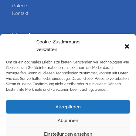
Galerie
Kontakt
Information
Cookie-Zustimmung
Kontakt
verwalten
Impressum
Versandbedingungen
Um dir ein optimales Erlebnis zu bieten, verwenden wir Technologien wie
Cookies, um Geräteinformationen zu speichern und/oder darauf
Widerrufsbelehrung
zuzugreifen. Wenn du diesen Technologien zustimmst, können wir Daten
Cookie-Richtlinie (EU)
wie das Surfverhalten oder eindeutige IDs auf dieser Website verarbeiten.
Wenn du deine Zustimmung nicht erteilst oder zurückziehst, können
Datenschutzbelehrung
bestimmte Merkmale und Funktionen beeinträchtigt werden.
AGB
Galerie
Akzeptieren
Ablehnen
© 2024 Kransteiner GmbH – Blitzschutzanlagen,
Einstellungen ansehen