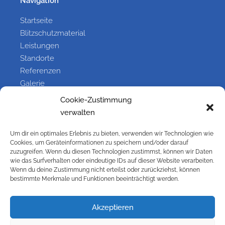
Navigation
Startseite
Blitzschutzmaterial
Leistungen
Standorte
Referenzen
Galerie
Kontakt
Cookie-Zustimmung
verwalten
Information
Um dir ein optimales Erlebnis zu bieten, verwenden wir Technologien wie
Cookies, um Geräteinformationen zu speichern und/oder darauf
Kontakt
zuzugreifen. Wenn du diesen Technologien zustimmst, können wir Daten
wie das Surfverhalten oder eindeutige IDs auf dieser Website verarbeiten.
Impressum
Wenn du deine Zustimmung nicht erteilst oder zurückziehst, können
Versandbedingungen
bestimmte Merkmale und Funktionen beeinträchtigt werden.
Widerrufsbelehrung
Cookie-Richtlinie (EU)
Akzeptieren
Datenschutzbelehrung