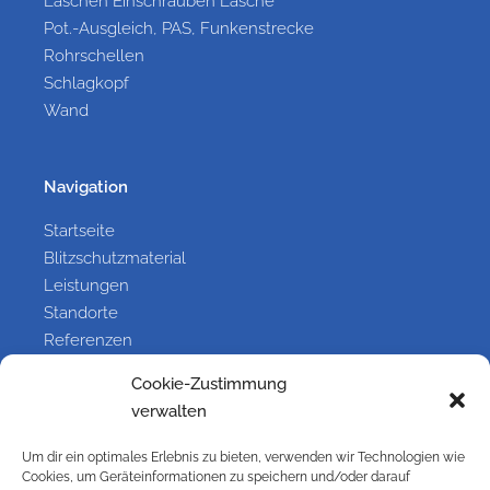
Laschen Einschrauben Lasche
Pot.-Ausgleich, PAS, Funkenstrecke
Rohrschellen
Schlagkopf
Wand
Navigation
Startseite
Blitzschutzmaterial
Leistungen
Standorte
Referenzen
Galerie
Cookie-Zustimmung
Kontakt
verwalten
Um dir ein optimales Erlebnis zu bieten, verwenden wir Technologien wie
Information
Cookies, um Geräteinformationen zu speichern und/oder darauf