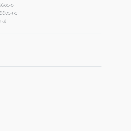
46601-0
 46601-90
r.at