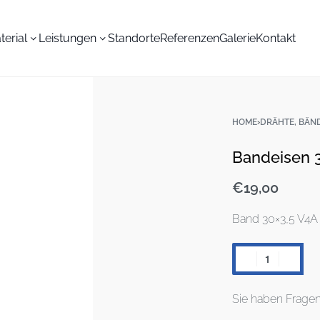
terial
Leistungen
Standorte
Referenzen
Galerie
Kontakt
HOME
›
DRÄHTE, BÄN
Bandeisen 3
€
19,00
Band 30×3,5 V4A
Sie haben Frage