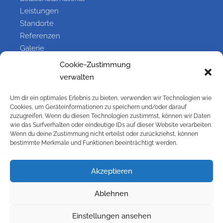
Leistungen
Standorte
Referenzen
Galerie
Kontakt
Cookie-Zustimmung
verwalten
Information
Um dir ein optimales Erlebnis zu bieten, verwenden wir Technologien wie
Cookies, um Geräteinformationen zu speichern und/oder darauf
Kontakt
zuzugreifen. Wenn du diesen Technologien zustimmst, können wir Daten
wie das Surfverhalten oder eindeutige IDs auf dieser Website verarbeiten.
Impressum
Wenn du deine Zustimmung nicht erteilst oder zurückziehst, können
Versandbedingungen
bestimmte Merkmale und Funktionen beeinträchtigt werden.
Widerrufsbelehrung
Cookie-Richtlinie (EU)
Akzeptieren
Datenschutzbelehrung
AGB
Ablehnen
Galerie
Einstellungen ansehen