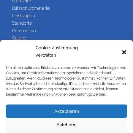
Startseite
Blitzschutzmaterial
Leistungen
Standorte
Referenzen
Galerie
Kontakt
Cookie-Zustimmung
verwalten
Information
Um dir ein optimales Erlebnis zu bieten, verwenden wir Technologien wie
Cookies, um Geräteinformationen zu speichern und/oder darauf
Kontakt
zuzugreifen. Wenn du diesen Technologien zustimmst, können wir Daten
wie das Surfverhalten oder eindeutige IDs auf dieser Website verarbeiten.
Impressum
Wenn du deine Zustimmung nicht erteilst oder zurückziehst, können
Versandbedingungen
bestimmte Merkmale und Funktionen beeinträchtigt werden.
Widerrufsbelehrung
Cookie-Richtlinie (EU)
Akzeptieren
Datenschutzbelehrung
AGB
Ablehnen
Galerie