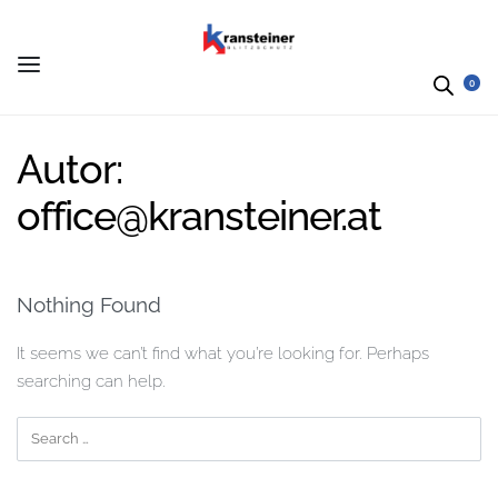
0
Autor:
office@kransteiner.at
Nothing Found
It seems we can’t find what you’re looking for. Perhaps
searching can help.